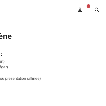
0
lène
:
rt)
éger)
ou présentation raffinée)