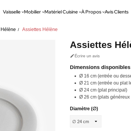
Vaisselle
Mobilier
Matériel Cuisine
À Propos
Avis Clients
Hélène
Assiettes Hélène
Assiettes Hé

Écrire un avis
Dimensions disponibles 
Ø 16 cm (entrée ou desse
Ø 21 cm (entrée ou plat l
Ø 24 cm (plat principal)
Ø 26 cm (plats généreux 
Diamètre (∅)