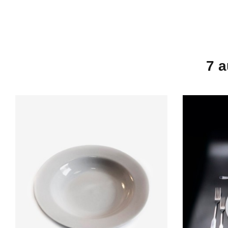
Hélène
7 a