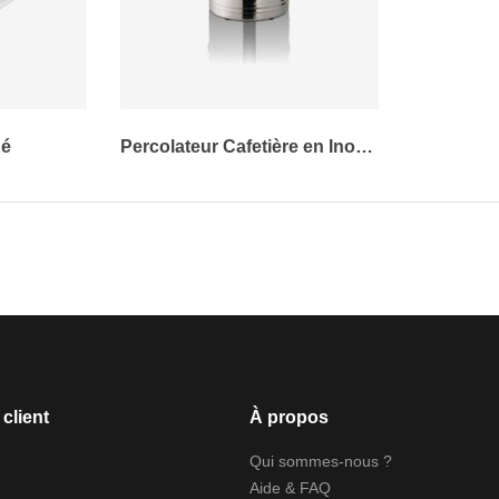
hé
Percolateur Cafetière en Inox
15L
client
À propos
Qui sommes-nous ?
Aide & FAQ