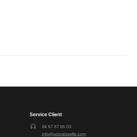
Service Client
04 67 87 06 03
info@sosvaisselle.com